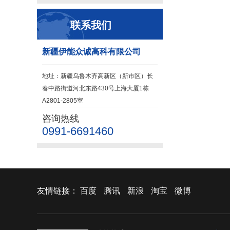
联系我们
新疆伊能众诚高科有限公司
地址：新疆乌鲁木齐高新区（新市区）长
春中路街道河北东路430号上海大厦1栋
A2801-2805室
咨询热线
0991-6691460
友情链接：
百度
腾讯
新浪
淘宝
微博