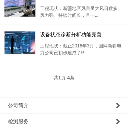
工程现状：新疆地区风害呈大风日数多、
风力强、持续时间长，且一...
设备状态诊断分析功能完善
工程现状：截止2016年3月，国网新疆电
力公司已初步建成了P...
共
页
条
1
4
公司简介
检测服务