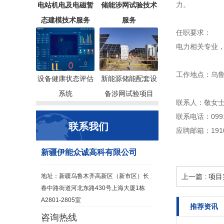
力。
电站机电及电磁暂
储能涉网试验技术
态建模技术服务
服务
任职要求：
电力相关专业，
工作地点：乌
设备健康状态评估
新能源储能配套设
系统
备涉网试验项目
联系人：敬女
联系电话：0991-
联系我们
应聘邮箱：19106
新疆伊能众诚高科有限公司
地址：新疆乌鲁木齐高新区（新市区）长
上一篇 : 项
春中路街道河北东路430号上海大厦1栋
A2801-2805室
推荐资讯
咨询热线