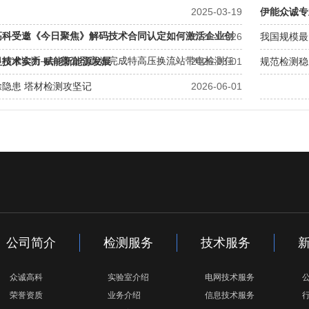
2025-03-19
伊能众诚专
高科受邀《今日聚焦》解码技术合同认定如何激活企业创
2026-06-26
我国规模最
”
、精准诊断——我公司高效完成特高压换流站带电检测任
显技术实力 赋能新能源发展
2026-06-01
规范检测稳
隐患 塔材检测攻坚记
2026-06-01
一次调频稳
官
公司简介
检测服务
技术服务
众诚高科
实验室介绍
电网技术服务
荣誉资质
业务介绍
信息技术服务