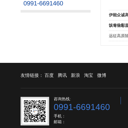
0991-6691460
伊能众诚
新“新引擎
快速响应
以专业彰
务
远征高原除
友情链接：
百度
腾讯
新浪
淘宝
微博
咨询热线:
0991-6691460
手机：
邮箱：