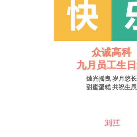
众诚高科
九月员工生日
烛光摇曳 岁月悠长
甜蜜蛋糕 共祝生辰
刘江