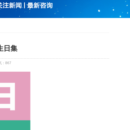
生日集
气：
867