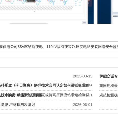
阿勒泰供电公司35V喀纳斯变电、110kV福海变等74座变电站安装网络安全
2025-03-19
伊能众诚专
高科受邀《今日聚焦》解码技术合同认定如何激活企业创
2026-06-26
我国规模最
”
、精准诊断——我公司高效完成特高压换流站带电检测任
显技术实力 赋能新能源发展
2026-06-01
规范检测稳
隐患 塔材检测攻坚记
2026-06-01
一次调频稳