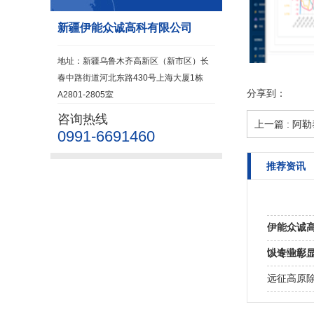
新疆伊能众诚高科有限公司
地址：新疆乌鲁木齐高新区（新市区）长
春中路街道河北东路430号上海大厦1栋
分享到：
A2801-2805室
咨询热线
上一篇 : 
0991-6691460
推荐资讯
伊能众诚
新“新引擎
快速响应
以专业彰
务
远征高原除