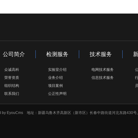
官
公司简介
检测服务
技术服务
众诚高科
实验室介绍
电网技术服务
荣誉资质
业务介绍
信息技术服务
组织结构
项目案例
联系我们
公正性声明
 by EyouCms
地址：新疆乌鲁木齐高新区（新市区）长春中路街道河北东路430号上海大