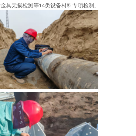
站金具无损检测等14类设备材料专项检测。