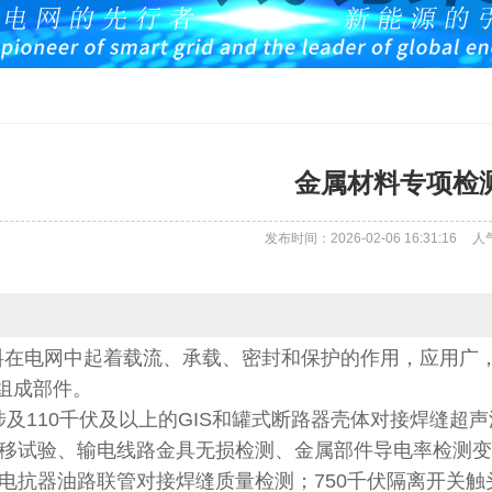
金属材料专项检
发布时间：2026-02-06 16:31:16
人
料在电网中起着载流、承载、密封和保护的作用，应用广
组成部件。
涉及110千伏及以上的GIS和罐式断路器壳体对接焊缝超
移试验、输电线路金具无损检测、金属部件导电率检测变
电抗器油路联管对接焊缝质量检测；750千伏隔离开关