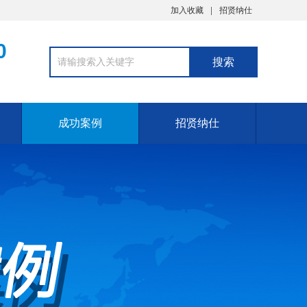
加入收藏
招贤纳仕
0
成功案例
招贤纳仕