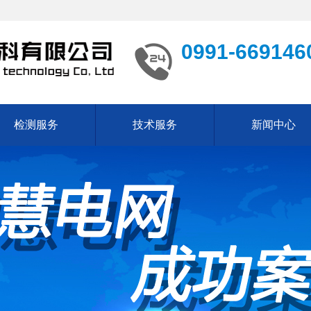
0991-669146
检测服务
技术服务
新闻中心