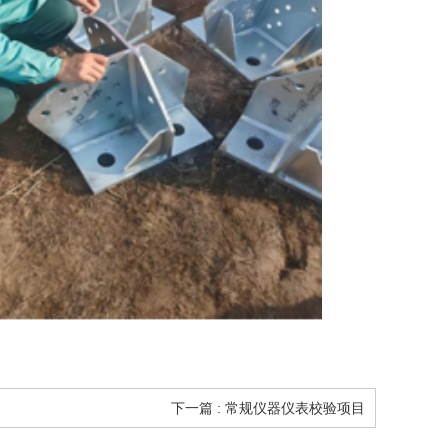
下一篇 : 常规仪器仪表校验项目