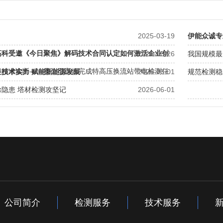
2025-03-19
伊能众诚专
高科受邀《今日聚焦》解码技术合同认定如何激活企业创
2026-06-26
我国规模最
”
、精准诊断——我公司高效完成特高压换流站带电检测任
显技术实力 赋能新能源发展
2026-06-01
规范检测稳
隐患 塔材检测攻坚记
2026-06-01
一次调频稳
官
公司简介
检测服务
技术服务