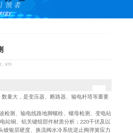
测
气：
870
，数量大，是变压器、断路器、输电杆塔等重要
声波检测、输电线路地脚螺栓、螺母检测、变电站
电站铜、铝关键组部件材质分析；220千伏及以
触头镀银层硬度、换流阀水冷系统逆止阀弹簧应力