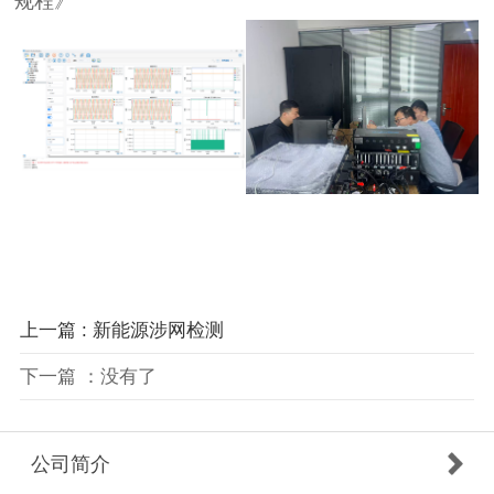
规程》
上一篇 : 新能源涉网检测
下一篇 ：没有了
公司简介