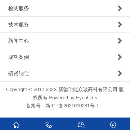
检测服务
技术服务
新闻中心
成功案例
招贤纳仕
Copyright © 2012-202X 新疆伊能众诚高科有限公司 版
权所有
Powered by EyouCms
备案号：
新ICP备2021000281号-1