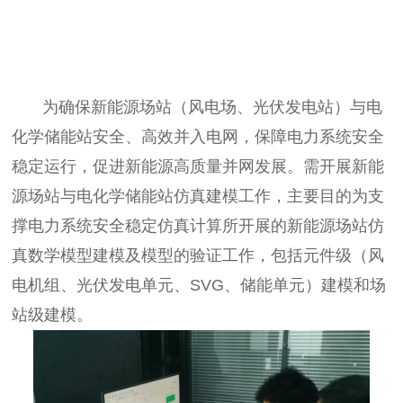
为确保新能源场站（风电场、光伏发电站）与电
化学储能站安全、高效并入电网，保障电力系统安全
稳定运行，促进新能源高质量并网发展。需开展新能
源场站与电化学储能站仿真建模工作，主要目的为支
撑电力系统安全稳定仿真计算所开展的新能源场站仿
真数学模型建模及模型的验证工作，包括元件级（风
电机组、光伏发电单元、SVG、储能单元）建模和场
站级建模。