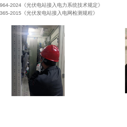
 19964-2024《光伏电站接入电力系统技术规定》
 31365-2015《光伏发电站接入电网检测规程》