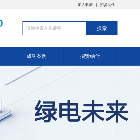
加入收藏
招贤纳仕
0
成功案例
招贤纳仕