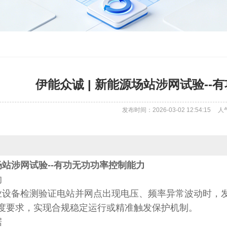
伊能众诚 | 新能源场站涉网试验-
发布时间：2026-03-02 12:54:15
人
站涉网试验--有功无功功率控制能力
的
业设备检测验证电站并网点出现电压、频率异常波动时，
度要求，实现合规稳定运行或精准触发保护机制。
据