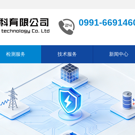
0991-669146
检测服务
技术服务
新闻中心