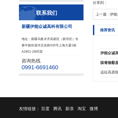
分享到：
联系我们
上一篇 : 伊
新疆伊能众诚高科有限公司
推荐资讯
地址：新疆乌鲁木齐高新区（新市区）长
春中路街道河北东路430号上海大厦1栋
A2801-2805室
伊能众诚
咨询热线
新“新引擎
快速响应
以专业彰
0991-6691460
务
远征高原除
友情链接：
百度
腾讯
新浪
淘宝
微博