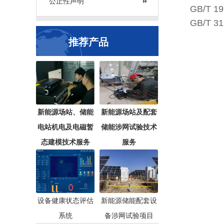
公正性声明
GB/T
GB/T
推荐产品
新能源场站、储能
新能源场站及配套
电站机电及电磁暂
储能涉网试验技术
态建模技术服务
服务
设备健康状态评估
新能源储能配套设
系统
备涉网试验项目