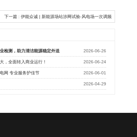
下一篇 : 伊能众诚 | 新能源场站涉网试验-风电场一次调频
业检测，助力清洁能源稳定外送
2026-06-26
大，全面转入商业运行！
2026-06-24
电网 专业服务护佳节
2026-06-01
2026-04-29
电网，AVC试验保安全——新能源风电涉网试验圆满收