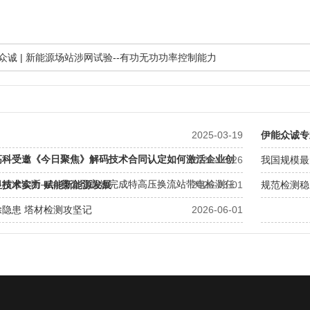
能众诚 | 新能源场站涉网试验--有功无功功率控制能力
2025-03-19
伊能众诚专
高科受邀《今日聚焦》解码技术合同认定如何激活企业创
2026-06-26
我国规模最
”
、精准诊断——我公司高效完成特高压换流站带电检测任
显技术实力 赋能新能源发展
2026-06-01
规范检测稳
隐患 塔材检测攻坚记
2026-06-01
一次调频稳
官