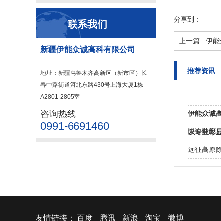
分享到：
联系我们
上一篇 : 伊
新疆伊能众诚高科有限公司
推荐资讯
地址：新疆乌鲁木齐高新区（新市区）长
春中路街道河北东路430号上海大厦1栋
A2801-2805室
咨询热线
伊能众诚
0991-6691460
新“新引擎
快速响应
以专业彰
务
远征高原除
友情链接：
百度
腾讯
新浪
淘宝
微博