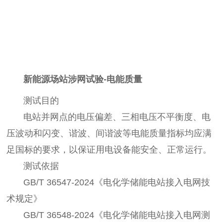
新能源
场站
涉网试验-电能质量
测试目的
电站并网点的电压偏差、三相电压不平衡度、电
压波动和闪变、谐波、间谐波等电能质量指标均应满
足国标的要求，以保证用电设备能安全、正常运行。
测试依据
GB/T 36547-2024《电化学储能电站接入电网技
术规定》
GB/T 36548-2024《电化学储能电站接入电网测