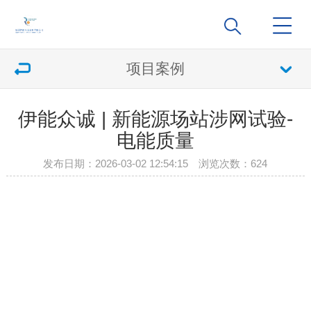
项目案例
伊能众诚 | 新能源场站涉网试验-
电能质量
发布日期：2026-03-02 12:54:15 浏览次数：
624