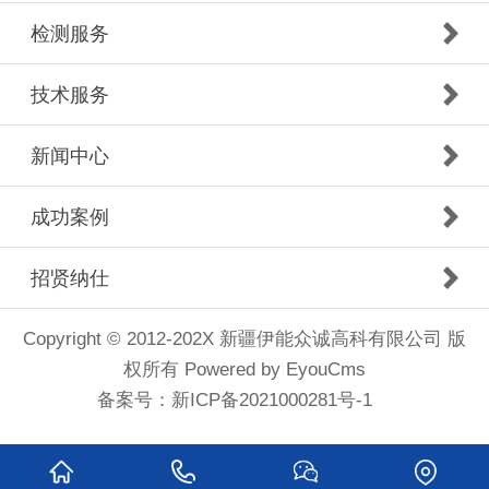
检测服务
技术服务
新闻中心
成功案例
招贤纳仕
Copyright © 2012-202X 新疆伊能众诚高科有限公司 版
权所有
Powered by EyouCms
备案号：
新ICP备2021000281号-1