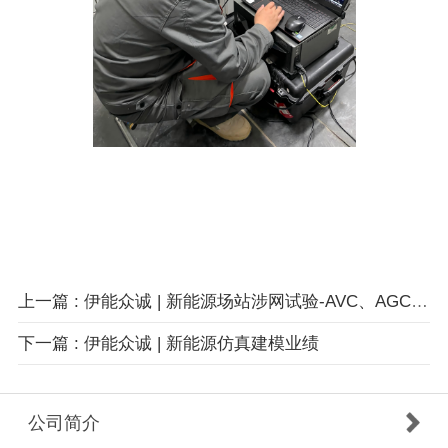
上一篇 : 伊能众诚 |​ 新能源场站涉网试验-AVC、AGC联调
下一篇 : 伊能众诚 | 新能源仿真建模业绩
公司简介