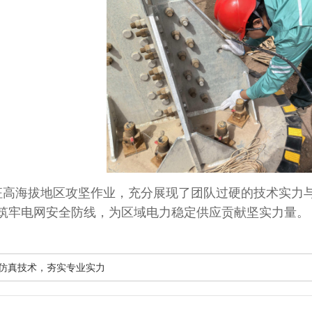
征高海拔地区攻坚作业，充分展现了团队过硬的技术实力
筑牢电网安全防线，为区域电力稳定供应贡献坚实力量。
精进仿真技术，夯实专业实力