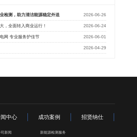
业检测，助力清洁能源稳定外送
2026-06-26
大，全面转入商业运行！
2026-06-24
电网 专业服务护佳节
2026-06-01
2026-04-29
电网，AVC试验保安全——新能源风电涉网试验圆满收
新闻中心
成功案例
招贤纳仕
公司新闻
新能源检测服务