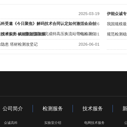
2025-03-19
伊能众诚专
高科受邀《今日聚焦》解码技术合同认定如何激活企业创
2026-06-26
我国规模最
”
、精准诊断——我公司高效完成特高压换流站带电检测任
显技术实力 赋能新能源发展
2026-06-01
规范检测稳
隐患 塔材检测攻坚记
2026-06-01
一次调频稳
官
公司简介
检测服务
技术服务
众诚高科
实验室介绍
电网技术服务