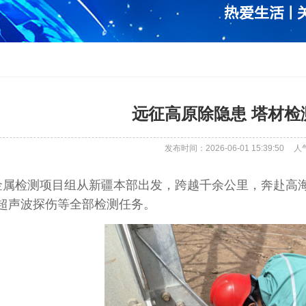
远征高原除隐患 塔材检
发布时间：2026-06-01 15:39:50
人
金属检测项目组从新疆本部出发，跨越千余公里，奔赴高
超声波探伤等全部检测任务。