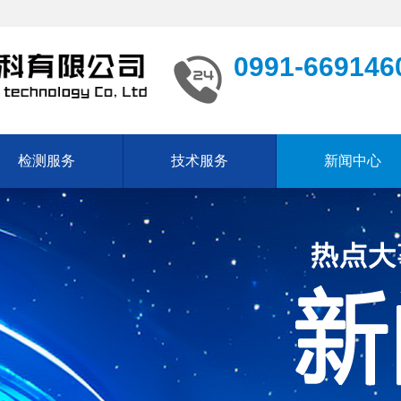
0991-669146
检测服务
技术服务
新闻中心