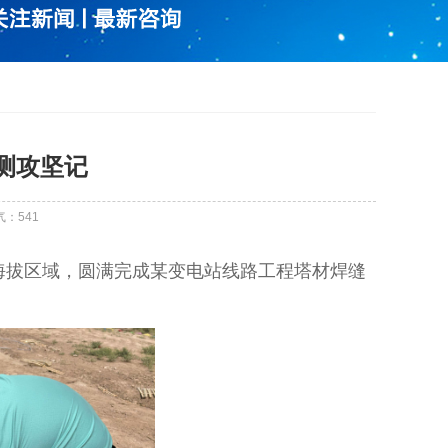
测攻坚记
气：
541
海拔区域，圆满完成某变电站线路工程塔材焊缝