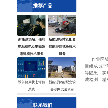
推荐产品
新能源场站、储能
新能源场站及配套
电站机电及电磁暂
储能涉网试验技术
态建模技术服务
服务
作业区域
目组成员严
等隐患，实
成检测，精
设备健康状态评估
新能源储能配套设
系统
备涉网试验项目
联系我们